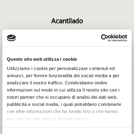
Acantilado
Eccellenze ittiche dai luoghi
della tradizione.
Questo sito web utilizza i cookie
Ghezzi
Utilizziamo i cookie per personalizzare contenuti ed
annunci, per fornire funzionalità dei social media e per
Genuine tradizioni di mare.
analizzare il nostro traffico. Condividiamo inoltre
Baccalà e Stoccafisso.
informazioni sul modo in cui utilizza il nostro sito con i
nostri partner che si occupano di analisi dei dati web,
pubblicità e social media, i quali potrebbero combinarle
con altre informazioni che ha fornito loro o che hanno
Sangiolaro
raccolto dal suo utilizzo dei loro servizi.
100% lavorato artigianalmente