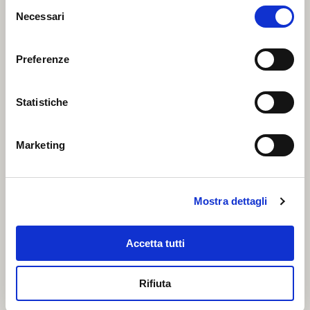
Selezione
in Italia.
Necessari
del
consenso
Preferenze
Vecchia Tonnara
Statistiche
Esclusivamente conserve ittiche
di Tonno Rosso del Mediterraneo.
Marketing
Corallo
Mostra dettagli
La semplicità del pescato per il più
Accetta tutti
conveniente rapporto Qualità / Prezzo
in pratici formati.
Rifiuta