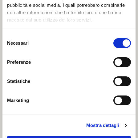
pubblicità e social media, i quali potrebbero combinarle
con altre informazioni che ha fornito loro o che hanno
Genuine sea traditions. Cod and stock
fish
raccolto dal suo utilizzo dei loro servizi.
Selezione
Necessari
del
Sangiolaro
consenso
Preferenze
100% handcrafted in Italy
Statistiche
Vecchia Tonnara
Marketing
Esclusively fish preserves of
Mediterranean Red Tuna
Mostra dettagli