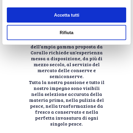
Solo grazie ad una profonda
conoscenza della materia prima
Accetta tutti
e delle tecniche conserviere, sia
tradizionali che innovative,
siamo capaci di garantire
Rifiuta
prodotti di qualità ad un prezzo
conveniente. Ogni specie ittica
dell’ampia gamma proposta da
Corallo richiede un’esperienza
messa a disposizione, da più di
mezzo secolo, al servizio del
mercato delle conserve e
semiconserve.
Tutta la nostra passione e tutto il
nostro impegno sono visibili
nella selezione accurata della
materia prima, nella pulizia del
pesce, nella trasformazione da
fresco a conservato e nella
perfetta invasatura di ogni
singolo pesce.