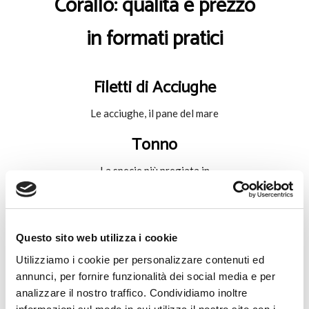
Corallo: qualità e prezzo
in formati pratici
Filetti di Acciughe
Le acciughe, il pane del mare
Tonno
La specie più pregiata in
gastronomia
Sardine, Alacce e Sgombro
Questo sito web utilizza i cookie
Il cibo del lupo di mare
Utilizziamo i cookie per personalizzare contenuti ed
annunci, per fornire funzionalità dei social media e per
Prodotti in evidenza
analizzare il nostro traffico. Condividiamo inoltre