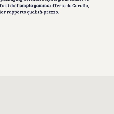
fatti dall’
ampia gamma
offerta da Corallo,
ior rapporto qualità-prezzo.