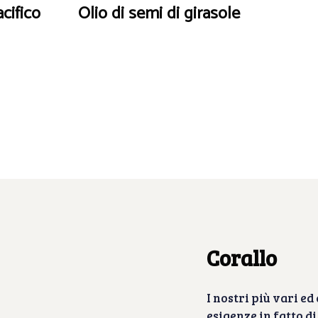
cifico
Olio di semi di girasole
Corallo
I nostri più vari ed
esigenze in fatto d