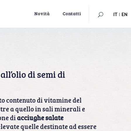
IT
|
EN
Novità
Contatti
IT
|
EN
all’olio di semi di
o contenuto di vitamine del
tre a quello in sali minerali e
one di
acciughe salate
levate quelle destinate ad essere