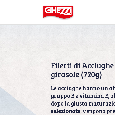
Filetti di Acciughe 
girasole (720g)
Le acciughe hanno un alt
gruppo B e vitamina E, ol
dopo la giusta maturazi
selezionate
, vengono pre