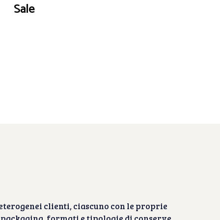
Sale
 eterogenei clienti, ciascuno con le proprie
i packaging, formati e tipologie di conserve