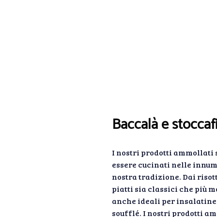
Baccalà e stoccafi
I nostri prodotti ammollati 
essere cucinati nelle innum
nostra tradizione. Dai risot
piatti sia classici che più m
anche ideali per insalatine
soufflé. I nostri prodotti am