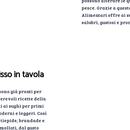
possono alterare le q
pesce. Grazie a quest
Alimentari offre ai s
salubri, gustosi e pron
sso in tavola
sono già pronti per
erevoli ricette della
ti ai sughi per primi
oderni e leggeri. Così
 tiepide, brandade e
mollati, dal gusto