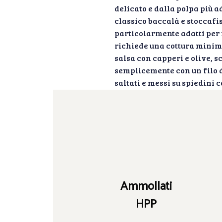
delicato e dalla polpa più a
classico baccalà e stoccafi
particolarmente adatti per r
richiede una cottura minim
salsa con capperi e olive, s
semplicemente con un filo d
saltati e messi su spiedini c
Ammollati
HPP