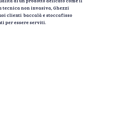
ualità di un prodotto delicato come il
a tecnica non invasiva, Ghezzi
uoi clienti baccalà e stoccafisso
ti per essere serviti.