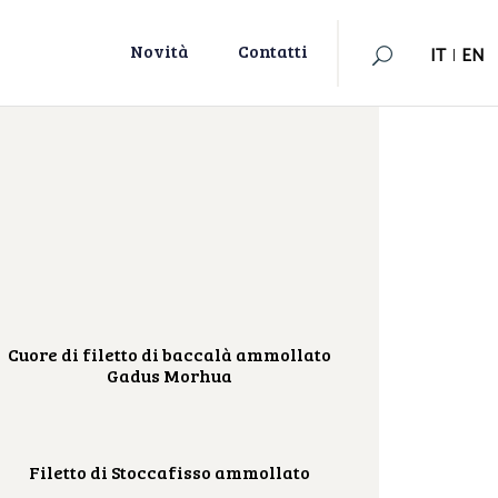
IT
|
EN
Novità
Contatti
IT
|
EN
Cuore di filetto di baccalà ammollato
Gadus Morhua
Filetto di Stoccafisso ammollato