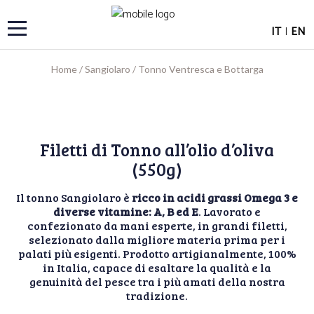
IT
|
EN
Home
/
Sangiolaro
/
Tonno Ventresca e Bottarga
Filetti di Tonno all’olio d’oliva
(550g)
Il tonno Sangiolaro è
ricco in acidi grassi Omega 3 e
diverse vitamine: A, B ed E
. Lavorato e
confezionato da mani esperte, in grandi filetti,
selezionato dalla migliore materia prima per i
palati più esigenti. Prodotto artigianalmente, 100%
in Italia, capace di esaltare la qualità e la
genuinità del pesce tra i più amati della nostra
tradizione.