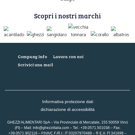
Scopri i nostri marchi
Company Info
Lavora con noi
Scrivici una mail
Informativa protezione dati
dichiarazione di accessibilità
GHEZZI ALIMENTARI SpA – Via Provinciale di Mercatale, 155 50059 Vinci
(FI) – Mail:
info@ghezziitalia.com
– Tel.: +39.0571.501038 – Fax:
+39.0571.902118 – P.IVA/C.F./R.I.: IT 03207970488 – R.E.A: FI 341698 –