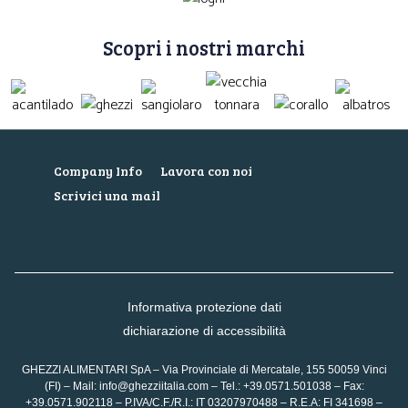
Scopri i nostri marchi
Company Info
Lavora con noi
Scrivici una mail
Informativa protezione dati
dichiarazione di accessibilità
GHEZZI ALIMENTARI SpA – Via Provinciale di Mercatale, 155 50059 Vinci
(FI) – Mail:
info@ghezziitalia.com
– Tel.: +39.0571.501038 – Fax:
+39.0571.902118 – P.IVA/C.F./R.I.: IT 03207970488 – R.E.A: FI 341698 –