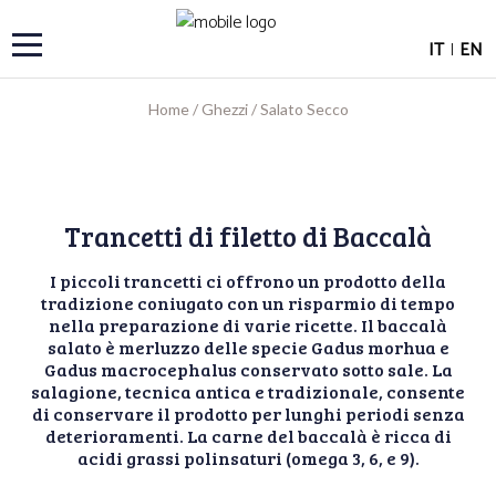
IT
|
EN
Home
/
Ghezzi
/
Salato Secco
Trancetti di filetto di Baccalà
I piccoli trancetti ci offrono un prodotto della
tradizione coniugato con un risparmio di tempo
nella preparazione di varie ricette. Il baccalà
salato è merluzzo delle specie Gadus morhua e
Gadus macrocephalus conservato sotto sale. La
salagione, tecnica antica e tradizionale, consente
di conservare il prodotto per lunghi periodi senza
deterioramenti. La carne del baccalà è ricca di
acidi grassi polinsaturi (omega 3, 6, e 9).